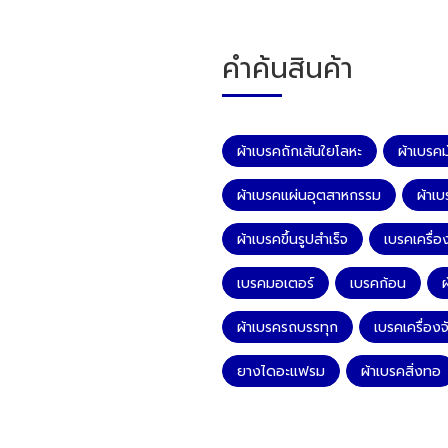
คำค้นสินค้า
ผ้าเบรคถักเส้นใยโลหะ
ผ้าเบรคม้
ผ้าเบรคแผ่นอุตสาหกรรม
ผ้าเบ
ผ้าเบรคขึ้นรูปสำเร็จ
เบรคเครื่อง
เบรคมอเตอร์
เบรคก้อน
ผ
ผ้าเบรครถบรรทุก
เบรคเครื่อง
ยางไดอะแฟรม
ผ้าเบรคสิ่งทอ