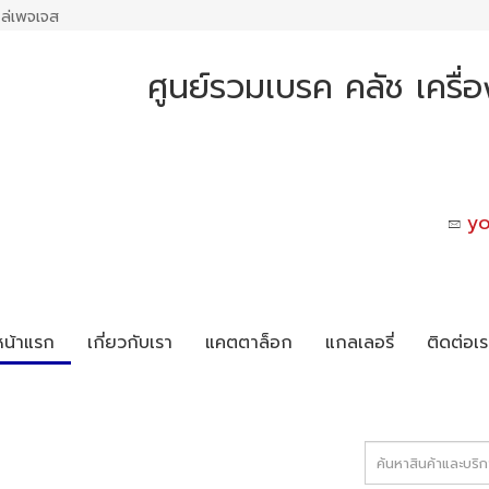
ล่เพจเจส
ศูนย์รวมเบรค คลัช เครื่
y
หน้าแรก
เกี่ยวกับเรา
แคตตาล็อก
แกลเลอรี่
ติดต่อเร