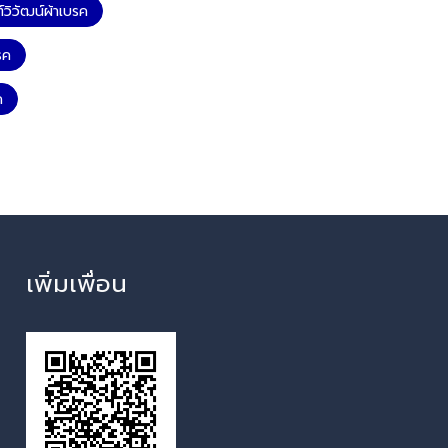
วิวัฒน์ผ้าเบรค
รค
ค
เพิ่มเพื่อน