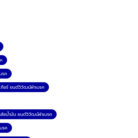
รค
เบรค
ียร์ ยนต์วิวัฒน์ผ้าเบรค
ลัชน้ำมัน ยนต์วิวัฒน์ผ้าเบรค
เบรค