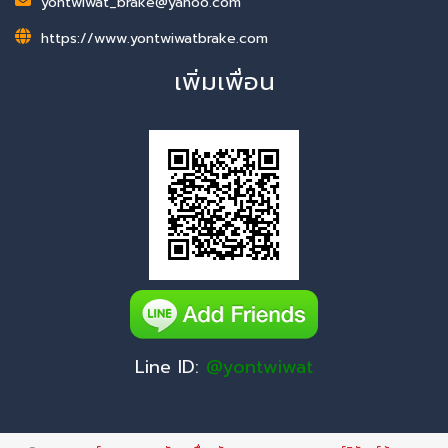
yontwiwat_brake@yahoo.com
https://www.yontwiwatbrake.com
เพิ่มเพื่อน
Line ID:
@yontwiwat