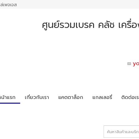
ล่เพจเจส
ศูนย์รวมเบรค คลัช เครื่
y
หน้าแรก
เกี่ยวกับเรา
แคตตาล็อก
แกลเลอรี่
ติดต่อเร