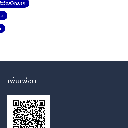
วิวัฒน์ผ้าเบรค
รค
ค
เพิ่มเพื่อน