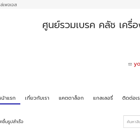
ล่เพจเจส
ศูนย์รวมเบรค คลัช เครื่
y
หน้าแรก
เกี่ยวกับเรา
แคตตาล็อก
แกลเลอรี่
ติดต่อเร
ขึ้นรูปสำเร็จ